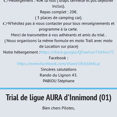
👉Hébergement : 40€ la nuit ( draps serviette et ptit déjeuner
inclus).
Repas complet : 20€.
( 3 places de camping car).
👉N’hésitez pas à nous contacter pour tous renseignements et
programme à la carte.
Merci de transmettre à vos adhérants et amis du trial .
( Nous organisons la même formule en moto Trail avec moto
de Location sur place)
Notre hébergement :
https://share.google/QFawhuJr7fzt4nn7C
Facebook :
https://www.facebook.com/share/18rjUdA4La/
Sincères salutations
Rando du Lignon 43.
PABIOU Stéphane
Trial de ligue AURA d'Innimond (01)
Bien chers Pilotes,