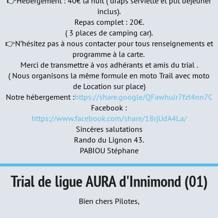
👉Hébergement : 40€ la nuit ( draps serviette et ptit déjeuner
inclus).
Repas complet : 20€.
( 3 places de camping car).
👉N’hésitez pas à nous contacter pour tous renseignements et
programme à la carte.
Merci de transmettre à vos adhérants et amis du trial .
( Nous organisons la même formule en moto Trail avec moto
de Location sur place)
Notre hébergement :
https://share.google/QFawhuJr7fzt4nn7C
Facebook :
https://www.facebook.com/share/18rjUdA4La/
Sincères salutations
Rando du Lignon 43.
PABIOU Stéphane
Trial de ligue AURA d'Innimond (01)
Bien chers Pilotes,