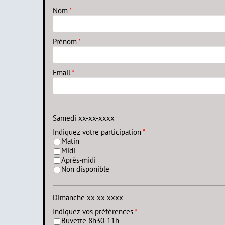
Nom
*
Prénom
*
Email
*
Samedi xx-xx-xxxx
Indiquez votre participation
*
Matin
Midi
Après-midi
Non disponible
Dimanche xx-xx-xxxx
Indiquez vos préférences
*
Buvette 8h30-11h